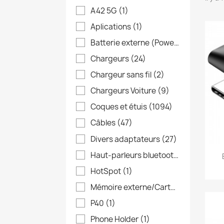
A42 5G
(1)
Aplications
(1)
Batterie externe (Powerbank)
(6)
Chargeurs
(24)
Chargeur sans fil
(2)
Chargeurs Voiture
(9)
Coques et étuis
(1094)
Câbles
(47)
Divers adaptateurs
(27)
Haut-parleurs bluetooth
(6)
HotSpot
(1)
Mémoire externe/Cartes microSD
(6
P40
(1)
Phone Holder
(1)