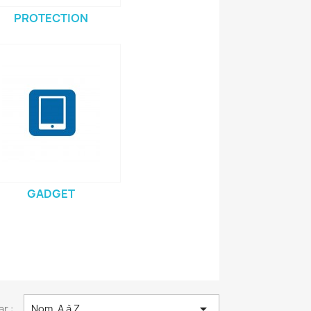
PROTECTION
GADGET

ar :
Nom, A à Z