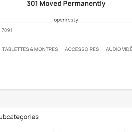
301 Moved Permanently
openresty
789 |
TABLETTES & MONTRES
ACCESSOIRES
AUDIO VID
ubcategories