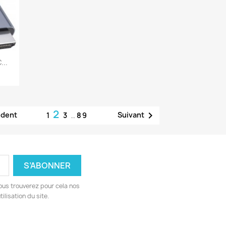
...
2

édent
Suivant
1
3
…
89
ous trouverez pour cela nos
ilisation du site.