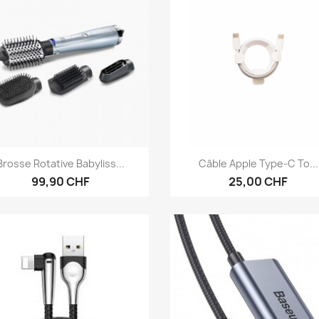
Aperçu rapide
Aperçu rapide


Brosse Rotative Babyliss...
Câble Apple Type-C To...
99,90 CHF
25,00 CHF