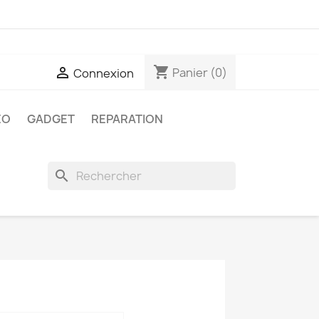
shopping_cart

Panier
(0)
Connexion
ÉO
GADGET
REPARATION
search