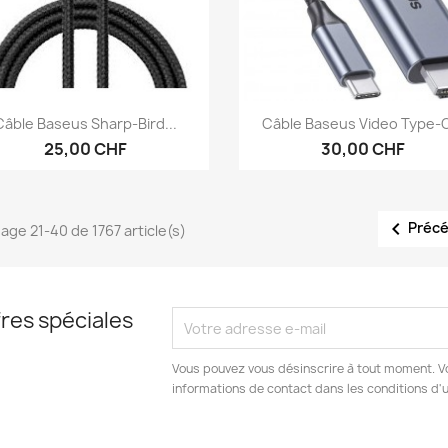
Aperçu rapide
Aperçu rapide


Câble Baseus Sharp-Bird...
Câble Baseus Video Type-C
25,00 CHF
30,00 CHF

Préc
hage 21-40 de 1767 article(s)
res spéciales
Vous pouvez vous désinscrire à tout moment. V
informations de contact dans les conditions d'ut