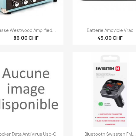
Aperçu rapide
Aperçu rapide


asse Westwood Amplified...
Batterie Amovible Vrac
86,00 CHF
45,00 CHF
Aperçu rapide
Aperçu rapide


ocker Data Anti Virus Usb-C
Bluetooth Swissten FM...