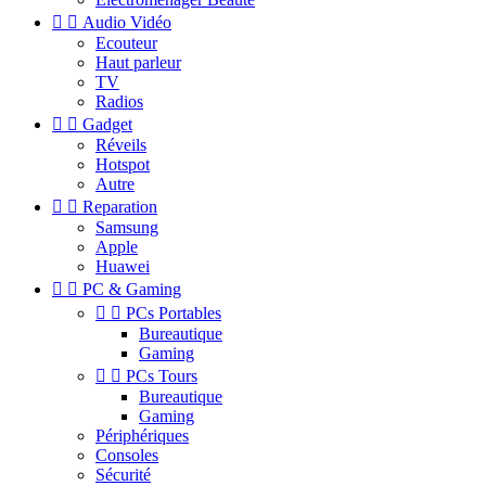


Audio Vidéo
Ecouteur
Haut parleur
TV
Radios


Gadget
Réveils
Hotspot
Autre


Reparation
Samsung
Apple
Huawei


PC & Gaming


PCs Portables
Bureautique
Gaming


PCs Tours
Bureautique
Gaming
Périphériques
Consoles
Sécurité