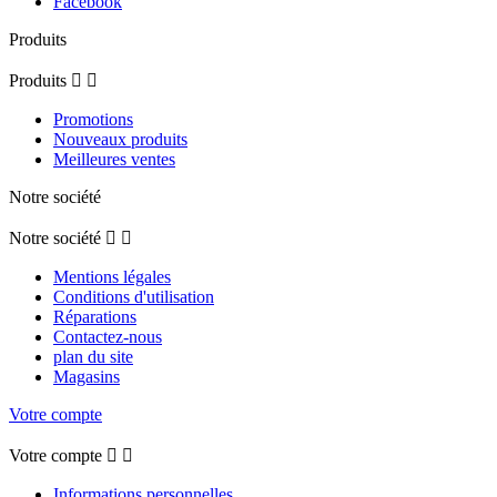
Facebook
Produits
Produits


Promotions
Nouveaux produits
Meilleures ventes
Notre société
Notre société


Mentions légales
Conditions d'utilisation
Réparations
Contactez-nous
plan du site
Magasins
Votre compte
Votre compte


Informations personnelles