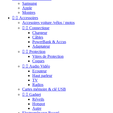
Samsung
Apple
Montres


Accessoires
Accesoires voiture /vélos / motos


Connectique
Chargeur
Câbles
PowerBank & Accus
Adaptateur


Protection
Vitres de Protection
Coques


Audio Vidéo
Ecouteur
Haut parleur
TV
Radios
Cartes mémoire & clé USB


Gadget
Réveils
Hotspot
Autre
Electroménager Beauté