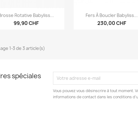
Aperçu rapide
Aperçu rapide


Brosse Rotative Babyliss...
Fers À Boucler Babyliss...
99,90 CHF
230,00 CHF
age 1-3 de 3 article(s)
res spéciales
Vous pouvez vous désinscrire à tout moment. V
informations de contact dans les conditions d'ut