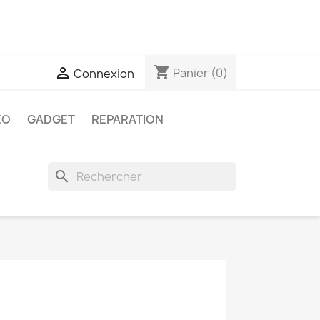
shopping_cart

Panier
(0)
Connexion
ÉO
GADGET
REPARATION
search