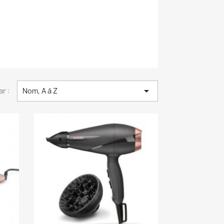

ar :
Nom, A à Z