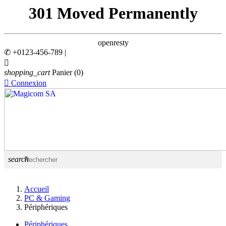
301 Moved Permanently
openresty
✆ +0123-456-789 |

shopping_cart
Panier
(0)

Connexion
search
Accueil
PC & Gaming
Périphériques
Périphériques