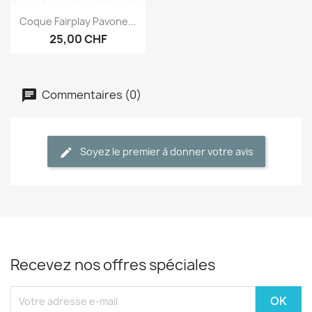
Aperçu rapide

Coque Fairplay Pavone...
25,00 CHF
Commentaires (0)
Soyez le premier à donner votre avis
Recevez nos offres spéciales