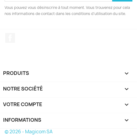
Vous pouvez vous désinscrire à tout moment. Vous trouverez pour cela
nos informations de contact dans les conditions d'utilisation du site.
Facebook
PRODUITS

NOTRE SOCIÉTÉ

VOTRE COMPTE

INFORMATIONS
keyboard_arrow_down
© 2026 - Magicom SA