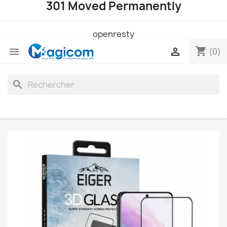
301 Moved Permanently
openresty
shopping_cart


(0)
search