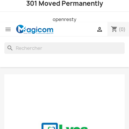
301 Moved Permanently
openresty
shopping_cart


(0)
search