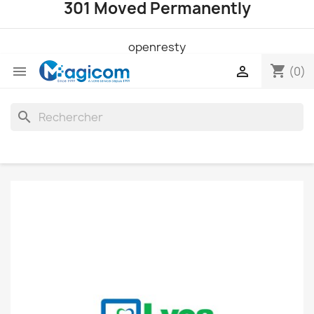
301 Moved Permanently
openresty
shopping_cart


(0)
search