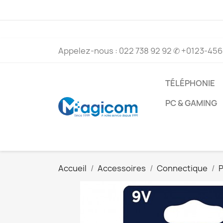
Appelez-nous :
022 738 92 92
✆ +0123-456-
TÉLÉPHONIE
PC & GAMING
Accueil
Accessoires
Connectique
P