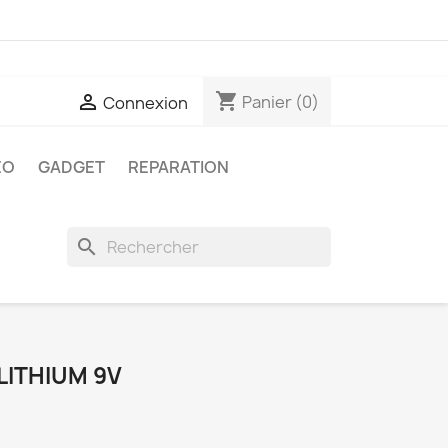
shopping_cart

Panier
(0)
Connexion
ÉO
GADGET
REPARATION
search
LITHIUM 9V