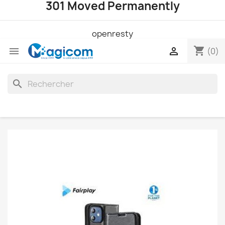
301 Moved Permanently
openresty
shopping_cart


(0)
search