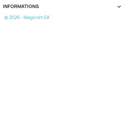
INFORMATIONS
keyboard_arrow_down
© 2026 - Magicom SA