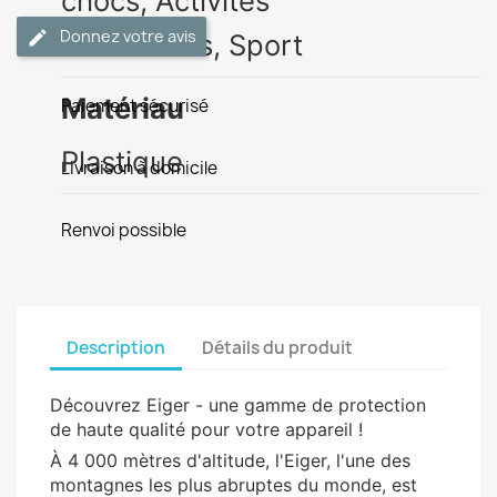
chocs,
Activités
Donnez votre avis
extérieures,
Sport
Matériau
Paiement sécurisé
Plastique
Livraison à domicile
Renvoi possible
Description
Détails du produit
Découvrez Eiger - une gamme de protection
de haute qualité pour votre appareil !
À 4 000 mètres d'altitude, l'Eiger, l'une des
montagnes les plus abruptes du monde, est