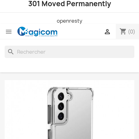
301 Moved Permanently
openresty
shopping_cart


(0)
search