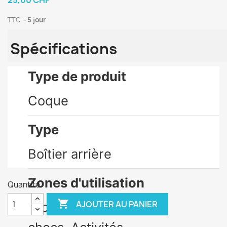
25,00 CHF
TTC
5 jour
Spécifications
Type de produit
Coque
Type
Boîtier arrière
Zones d'utilisation
Quantité

AJOUTER AU PANIER
Protection contre les