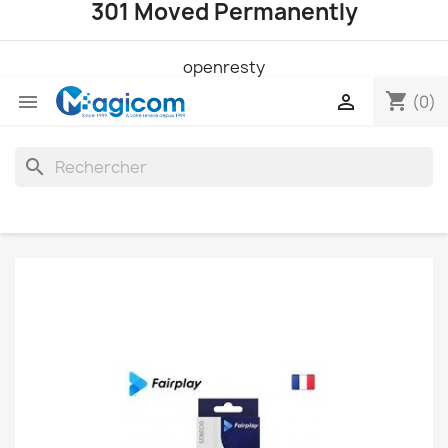
301 Moved Permanently
openresty
shopping_cart


(0)
search