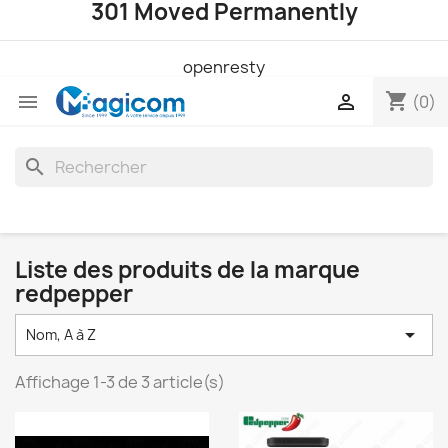
301 Moved Permanently
openresty
shopping_cart


(0)
search
Liste des produits de la marque
redpepper

Nom, A à Z
Affichage 1-3 de 3 article(s)