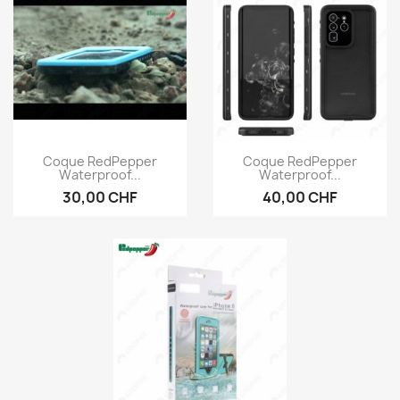
Aperçu rapide
Aperçu rapide


Coque RedPepper
Coque RedPepper
Waterproof...
Waterproof...
30,00 CHF
40,00 CHF