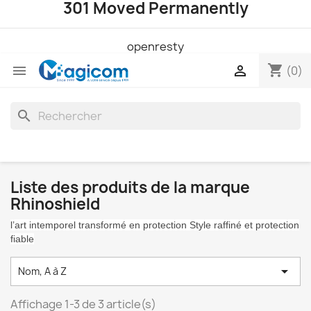
301 Moved Permanently
openresty
shopping_cart


(0)
search
Liste des produits de la marque
Rhinoshield
l’art intemporel transformé en protection Style raffiné et protection
fiable

Nom, A à Z
Affichage 1-3 de 3 article(s)