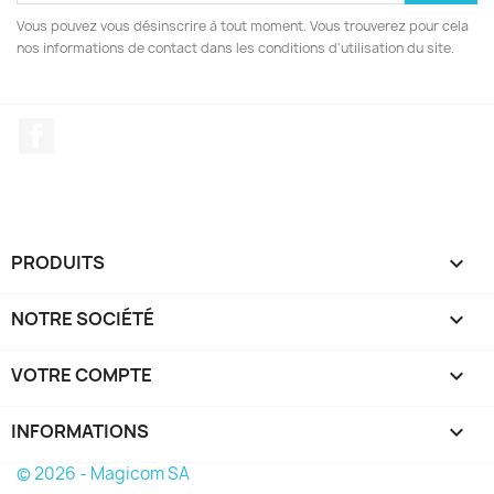
Vous pouvez vous désinscrire à tout moment. Vous trouverez pour cela
nos informations de contact dans les conditions d'utilisation du site.
Facebook
PRODUITS

NOTRE SOCIÉTÉ

VOTRE COMPTE

INFORMATIONS
keyboard_arrow_down
© 2026 - Magicom SA