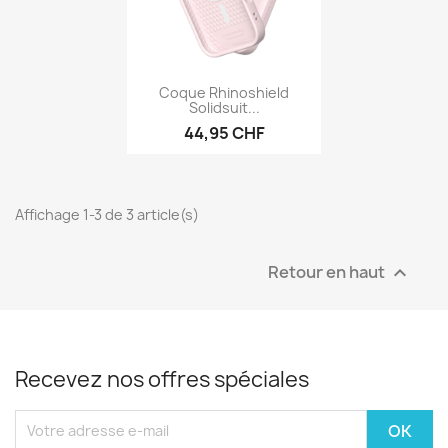
Aperçu rapide

Coque Rhinoshield
Solidsuit...
44,95 CHF
Affichage 1-3 de 3 article(s)
Retour en haut

Recevez nos offres spéciales