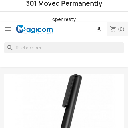
301 Moved Permanently
openresty
shopping_cart


(0)
search