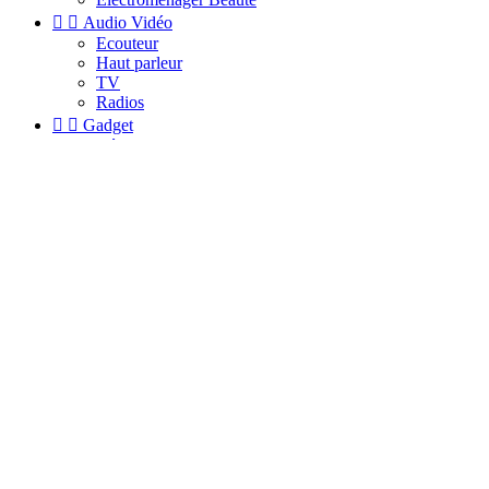


Audio Vidéo
Ecouteur
Haut parleur
TV
Radios


Gadget
Réveils
Hotspot
Autre


Reparation
Samsung
Apple
Huawei


PC & Gaming


PCs Portables
Bureautique
Gaming


PCs Tours
Bureautique
Gaming
Périphériques
Consoles
Sécurité