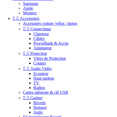
Samsung
Apple
Montres


Accessoires
Accesoires voiture /vélos / motos


Connectique
Chargeur
Câbles
PowerBank & Accus
Adaptateur


Protection
Vitres de Protection
Coques


Audio Vidéo
Ecouteur
Haut parleur
TV
Radios
Cartes mémoire & clé USB


Gadget
Réveils
Hotspot
Autre
Electroménager Beauté