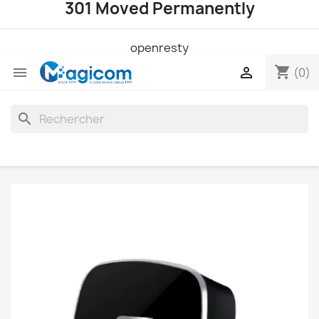
301 Moved Permanently
openresty
shopping_cart


(0)
search